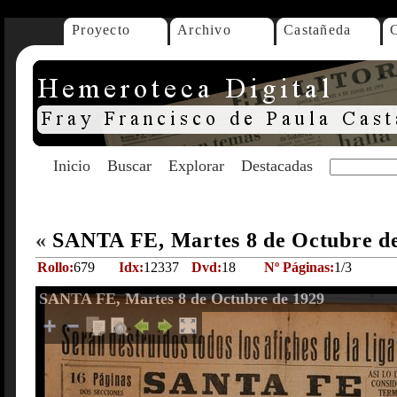
Proyecto
Archivo
Castañeda
Inicio
Buscar
Explorar
Destacadas
«
SANTA FE, Martes 8 de Octubre d
Rollo:
679
Idx:
12337
Dvd:
18
Nº Páginas:
1/3
SANTA FE, Martes 8 de Octubre de 1929