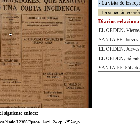
- La visita de los rey
- La situación econó
Diarios relacion
EL ORDEN, Viernes 
SANTA FE, Jueves 5
EL ORDEN, Jueves 5
EL ORDEN, Sábado 
SANTA FE, Sábado 
l siguiente enlace: