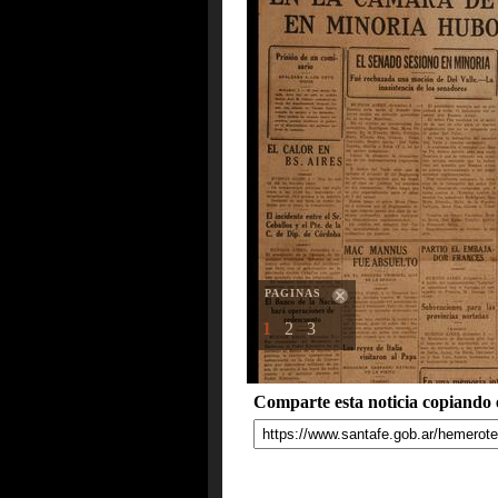
PAGINAS
1
2
3
Comparte esta noticia copiando e