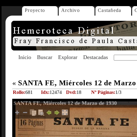
Proyecto
Archivo
Castañeda
Inicio
Buscar
Explorar
Destacadas
«
SANTA FE, Miércoles 12 de Marzo
Rollo:
681
Idx:
12474
Dvd:
18
Nº Páginas:
1/3
SANTA FE, Miércoles 12 de Marzo de 1930