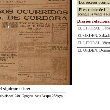
-Los sucesos ocurrid
-El escrutinio de la 
acentúa la ventaja Ra
Diarios relacion
EL LITORAL, Sábad
EL ORDEN, Sábado 
EL LITORAL, Viern
EL ORDEN, Domingo
l siguiente enlace: