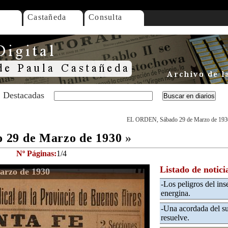
Castañeda
Consulta
Destacadas
EL ORDEN, Sábado 29 de Marzo de 193
 29 de Marzo de 1930
»
Nº Páginas:
1/4
Listado de notici
arzo de 1930
-Los peligros del ins
energina.
-Una acordada del su
resuelve.