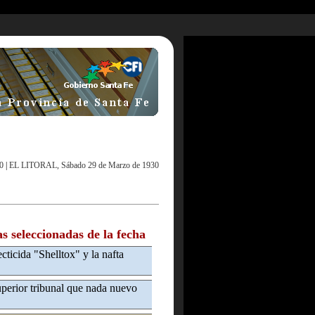
0
|
EL LITORAL, Sábado 29 de Marzo de 1930
as seleccionadas de la fecha
ecticida "Shelltox" y la nafta
perior tribunal que nada nuevo