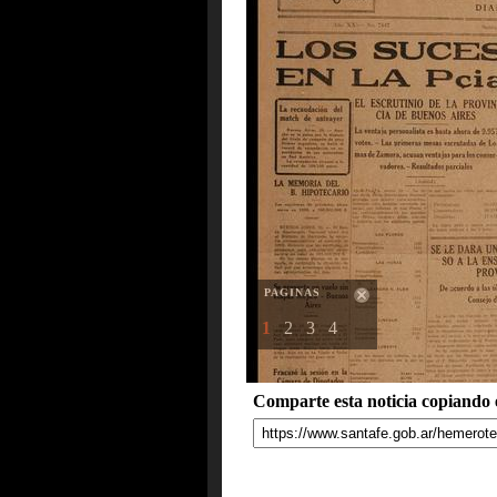
PAGINAS
1
2
3
4
Comparte esta noticia copiando e