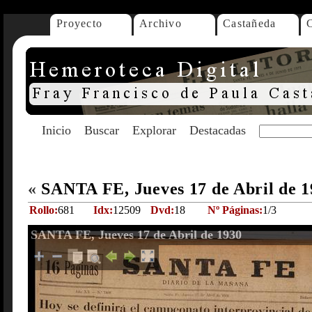
Proyecto
Archivo
Castañeda
Inicio
Buscar
Explorar
Destacadas
«
SANTA FE, Jueves 17 de Abril de 
Rollo:
681
Idx:
12509
Dvd:
18
Nº Páginas:
1/3
SANTA FE, Jueves 17 de Abril de 1930