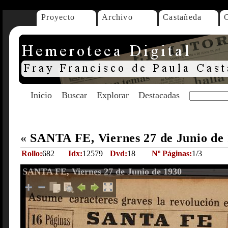
Proyecto
Archivo
Castañeda
Inicio
Buscar
Explorar
Destacadas
«
SANTA FE, Viernes 27 de Junio de
Rollo:
682
Idx:
12579
Dvd:
18
Nº Páginas:
1/3
SANTA FE, Viernes 27 de Junio de 1930