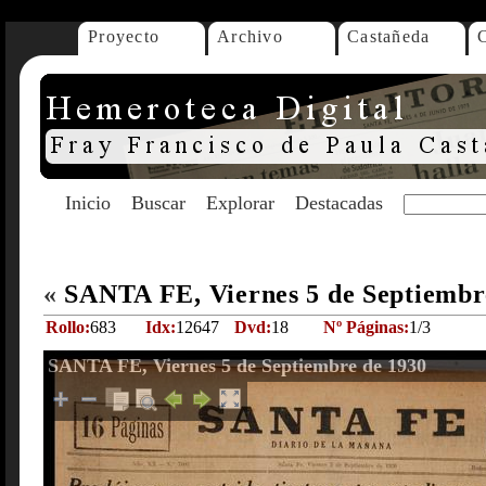
Proyecto
Archivo
Castañeda
Inicio
Buscar
Explorar
Destacadas
«
SANTA FE, Viernes 5 de Septiembr
Rollo:
683
Idx:
12647
Dvd:
18
Nº Páginas:
1/3
SANTA FE, Viernes 5 de Septiembre de 1930