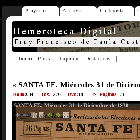
Proyecto
Archivo
Castañeda
Inicio
Buscar
Explorar
Destacadas
«
SANTA FE, Miércoles 31 de Diciem
Rollo:
684
Idx:
12761
Dvd:
18
Nº Páginas:
1/3
SANTA FE, Miércoles 31 de Diciembre de 1930