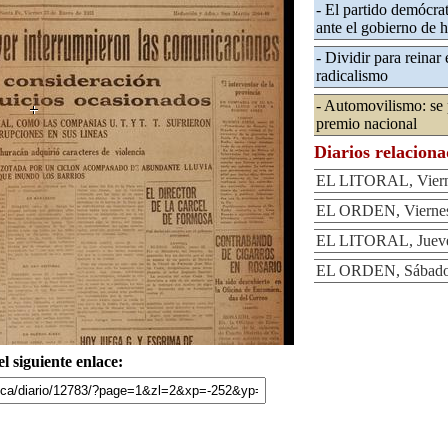
- El partido demócrat
ante el gobierno de 
- Dividir para reinar
radicalismo
- Automovilismo: se 
premio nacional
Diarios relacion
EL LITORAL, Vierne
EL ORDEN, Viernes
EL LITORAL, Jueve
EL ORDEN, Sábado 
l siguiente enlace: