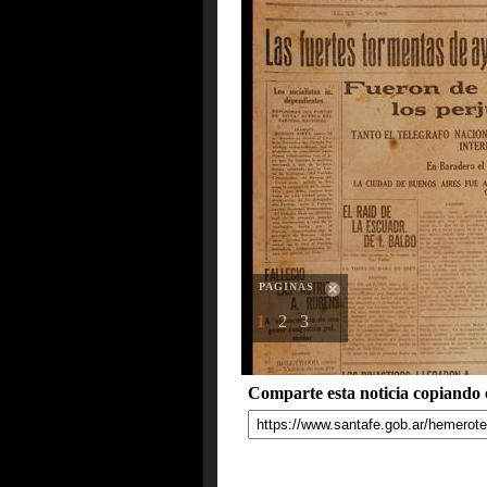
PAGINAS
1
2
3
Comparte esta noticia copiando e