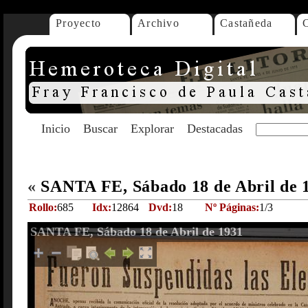
Proyecto
Archivo
Castañeda
Inicio
Buscar
Explorar
Destacadas
«
SANTA FE, Sábado 18 de Abril de 
Rollo:
685
Idx:
12864
Dvd:
18
Nº Páginas:
1/3
SANTA FE, Sábado 18 de Abril de 1931