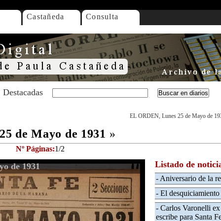
Castañeda
Consulta
Destacadas
EL ORDEN, Lunes 25 de Mayo de 19
25 de Mayo de 1931
»
Nº Páginas:
1/2
Listado de notici
yo de 1931
- Aniversario de la 
- El desquiciamient
- Carlos Varonelli ex
escribe para Santa F