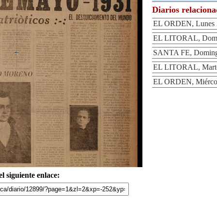
Diarios relacion
EL ORDEN, Lunes 2
EL LITORAL, Domi
SANTA FE, Domingo
EL LITORAL, Marte
EL ORDEN, Miércol
l siguiente enlace: