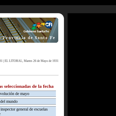
31
|
EL LITORAL, Martes 26 de Mayo de 1931
as seleccionadas de la fecha
revolución de mayo
o del mundo
 inspector general de escuelas
e