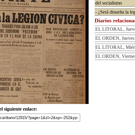
del socialismo
- ¿Será disuelta la le
Diarios relacion
EL LITORAL, Jueves
EL ORDEN, Jueves 1
EL LITORAL, Miérco
EL ORDEN, Viernes 
l siguiente enlace: