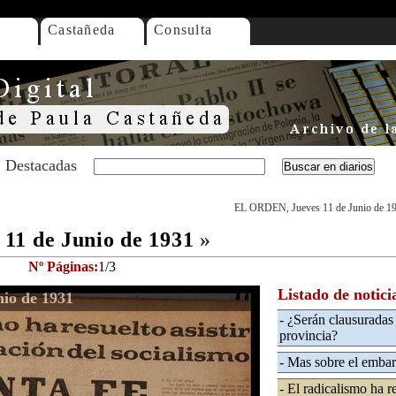
Castañeda
Consulta
Destacadas
EL ORDEN, Jueves 11 de Junio de 1
11 de Junio de 1931
»
Nº Páginas:
1/3
Listado de notici
io de 1931
- ¿Serán clausuradas 
provincia?
- Mas sobre el embar
- El radicalismo ha re