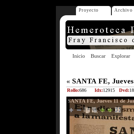
Proyecto
Archivo
Inicio
Buscar
Explorar
«
SANTA FE, Jueves 
Rollo:
686
Idx:
12915
Dvd:
18
SANTA FE, Jueves 11 de Jun