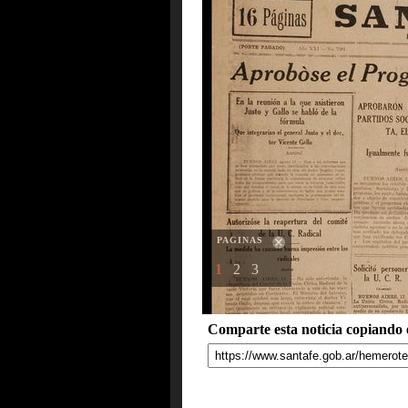
PAGINAS
1
2
3
Comparte esta noticia copiando e