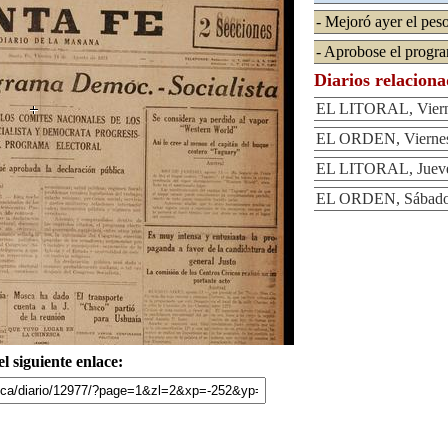
- Mejoró ayer el pes
- Aprobose el progra
Diarios relacion
EL LITORAL, Vierne
EL ORDEN, Viernes
EL LITORAL, Jueves
EL ORDEN, Sábado 
l siguiente enlace: