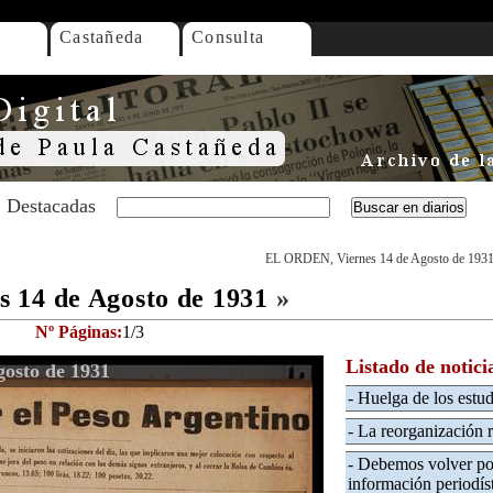
Castañeda
Consulta
Destacadas
EL ORDEN, Viernes 14 de Agosto de 193
 14 de Agosto de 1931
»
Nº Páginas:
1/3
Listado de notici
osto de 1931
- Huelga de los estu
- La reorganización r
- Debemos volver por
información periodís