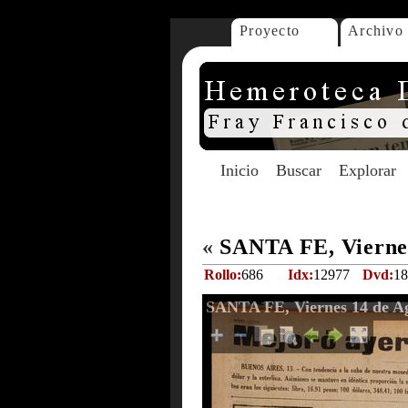
Proyecto
Archivo
Inicio
Buscar
Explorar
«
SANTA FE, Viernes
Rollo:
686
Idx:
12977
Dvd:
18
SANTA FE, Viernes 14 de Ag