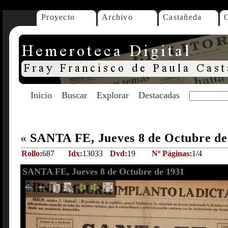
Proyecto
Archivo
Castañeda
Inicio
Buscar
Explorar
Destacadas
«
SANTA FE, Jueves 8 de Octubre d
Rollo:
687
Idx:
13033
Dvd:
19
Nº Páginas:
1/4
SANTA FE, Jueves 8 de Octubre de 1931