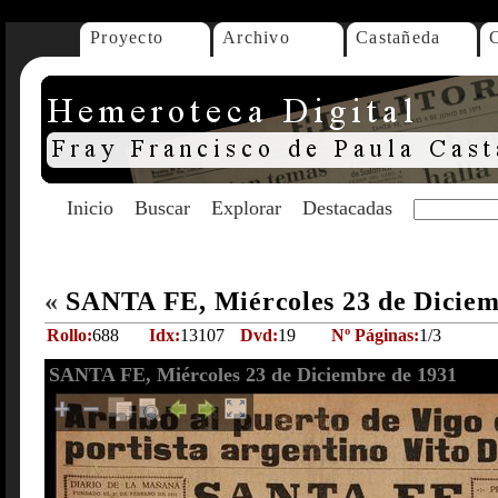
Proyecto
Archivo
Castañeda
Inicio
Buscar
Explorar
Destacadas
«
SANTA FE, Miércoles 23 de Diciem
Rollo:
688
Idx:
13107
Dvd:
19
Nº Páginas:
1/3
SANTA FE, Miércoles 23 de Diciembre de 1931