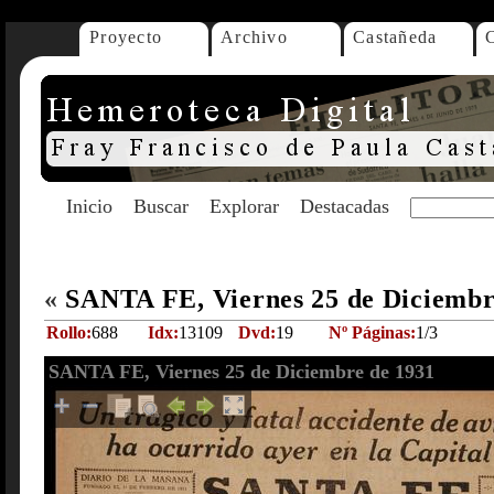
Proyecto
Archivo
Castañeda
Inicio
Buscar
Explorar
Destacadas
«
SANTA FE, Viernes 25 de Diciembr
Rollo:
688
Idx:
13109
Dvd:
19
Nº Páginas:
1/3
SANTA FE, Viernes 25 de Diciembre de 1931