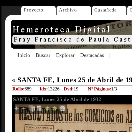
Proyecto
Archivo
Castañeda
Inicio
Buscar
Explorar
Destacadas
«
SANTA FE, Lunes 25 de Abril de 1
Rollo:
689
Idx:
13226
Dvd:
19
Nº Páginas:
1/3
SANTA FE, Lunes 25 de Abril de 1932