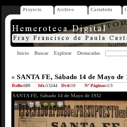
Proyecto
Archivo
Castañeda
Inicio
Buscar
Explorar
Destacadas
«
SANTA FE, Sábado 14 de Mayo de
Rollo:
689
Idx:
13244
Dvd:
19
Nº Páginas:
1/3
SANTA FE, Sábado 14 de Mayo de 1932