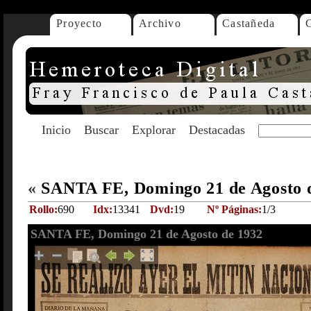
Proyecto
Archivo
Castañeda
Inicio
Buscar
Explorar
Destacadas
«
SANTA FE, Domingo 21 de Agosto 
Rollo:
690
Idx:
13341
Dvd:
19
Nº Páginas:
1/3
SANTA FE, Domingo 21 de Agosto de 1932