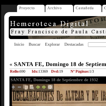
Proyecto
Archivo
Castañeda
Inicio
Buscar
Explorar
Destacadas
«
SANTA FE, Domingo 18 de Septiem
Rollo:
690
Idx:
13369
Dvd:
19
Nº Páginas:
1/3
SANTA FE, Domingo 18 de Septiembre de 1932