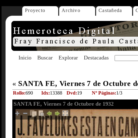
Proyecto
Archivo
Castañeda
Inicio
Buscar
Explorar
Destacadas
«
SANTA FE, Viernes 7 de Octubre d
Rollo:
690
Idx:
13388
Dvd:
19
Nº Páginas:
1/3
SANTA FE, Viernes 7 de Octubre de 1932