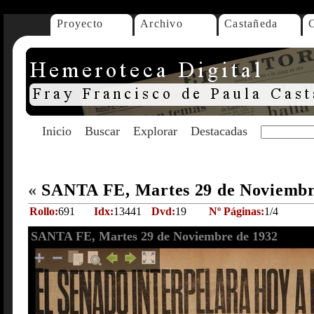
Proyecto
Archivo
Castañeda
Inicio
Buscar
Explorar
Destacadas
«
SANTA FE, Martes 29 de Noviembr
Rollo:
691
Idx:
13441
Dvd:
19
Nº Páginas:
1/4
SANTA FE, Martes 29 de Noviembre de 1932