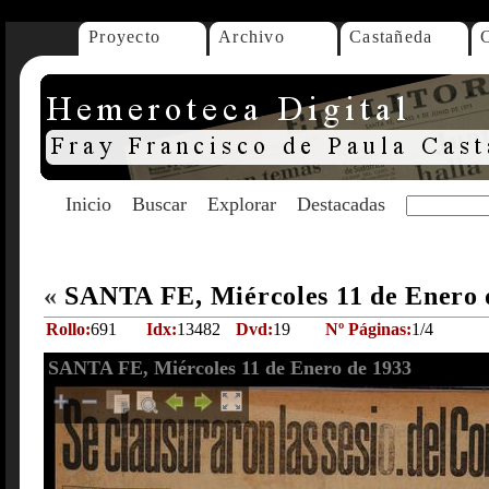
Proyecto
Archivo
Castañeda
Inicio
Buscar
Explorar
Destacadas
«
SANTA FE, Miércoles 11 de Enero 
Rollo:
691
Idx:
13482
Dvd:
19
Nº Páginas:
1/4
SANTA FE, Miércoles 11 de Enero de 1933