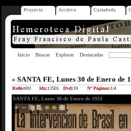
Proyecto
Archivo
Castañeda
Inicio
Buscar
Explorar
Destacadas
«
SANTA FE, Lunes 30 de Enero de 
Rollo:
691
Idx:
13501
Dvd:
19
Nº Páginas:
1/4
SANTA FE, Lunes 30 de Enero de 1933