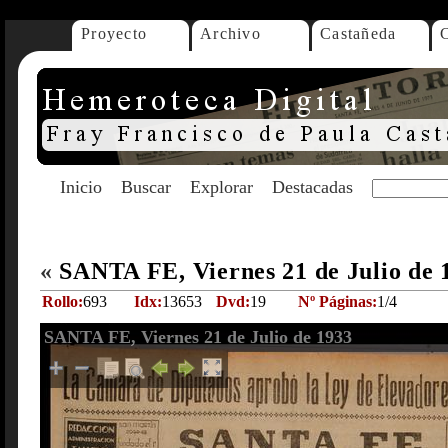
Proyecto
Archivo
Castañeda
Inicio
Buscar
Explorar
Destacadas
«
SANTA FE, Viernes 21 de Julio de
Rollo:
693
Idx:
13653
Dvd:
19
Nº Páginas:
1/4
SANTA FE, Viernes 21 de Julio de 1933