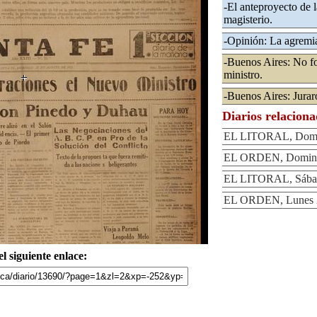
-El anteproyecto de l
magisterio.
-Opinión: La agremia
-Buenos Aires: No f
ministro.
-Buenos Aires: Jura
Diarios relacion
EL LITORAL, Domin
EL ORDEN, Domingo
EL LITORAL, Sábad
EL ORDEN, Lunes 2
l siguiente enlace: