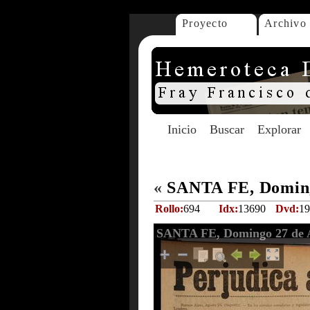
Proyecto
Archivo
Inicio
Buscar
Explorar
«
SANTA FE, Doming
Rollo:
694
Idx:
13690
Dvd:
19
SANTA FE, Domingo 27 de A