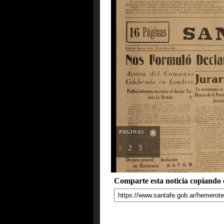
PAGINAS
1
2
3
Comparte esta noticia copiando e