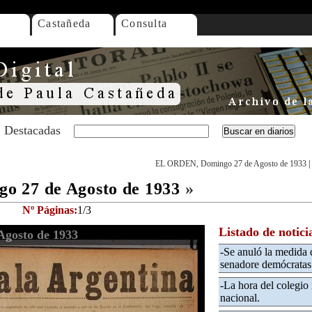
Castañeda
Consulta
Destacadas
EL ORDEN, Domingo 27 de Agosto de 1933
|
o 27 de Agosto de 1933
»
Nº Páginas:
1/3
Listado de notici
gosto de 1933
-Se anuló la medida 
senadore demócratas
-La hora del colegio
nacional.