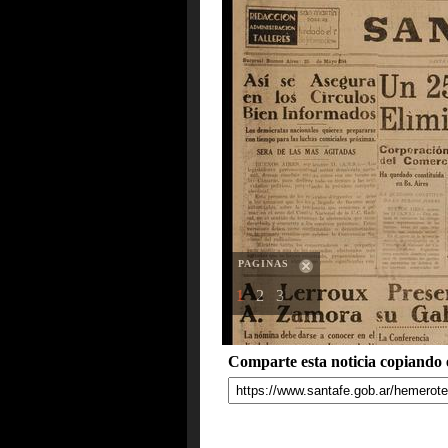
PAGINAS
1
2
3
Comparte esta noticia copiando e