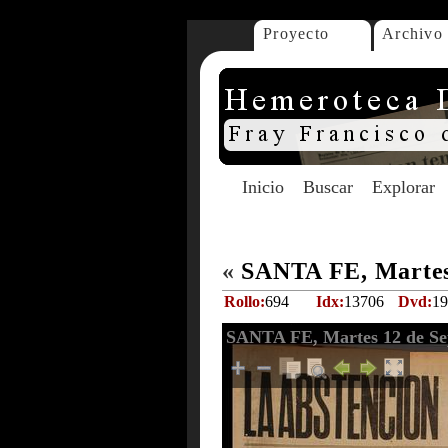
Proyecto
Archivo
Inicio
Buscar
Explorar
«
SANTA FE, Martes 
Rollo:
694
Idx:
13706
Dvd:
19
SANTA FE, Martes 12 de Se