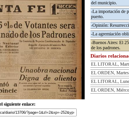
del municipio.
-La importación de p
puerto.
-Opinión: Resurrecc
-La agremiación obli
-Buenos Aires: El 25
de los padrones.
Diarios relacion
EL LITORAL, Martes
EL ORDEN, Martes 1
EL LITORAL, Lunes 
EL ORDEN, Miércole
l siguiente enlace: