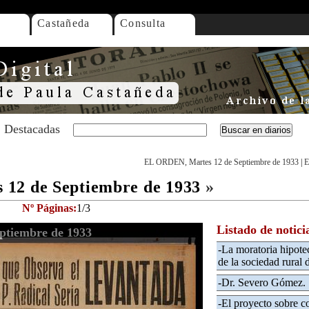
Castañeda
Consulta
Destacadas
EL ORDEN, Martes 12 de Septiembre de 1933
|
E
12 de Septiembre de 1933
»
Nº Páginas:
1/3
Listado de notici
ptiembre de 1933
-La moratoria hipote
de la sociedad rural 
-Dr. Severo Gómez.
-El proyecto sobre c