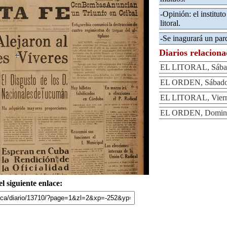
-Opinión: el instituto
litoral.
-Se inagurará un par
Diarios relacion
EL LITORAL, Sábad
EL ORDEN, Sábado 
EL LITORAL, Vierne
EL ORDEN, Domingo
l siguiente enlace: