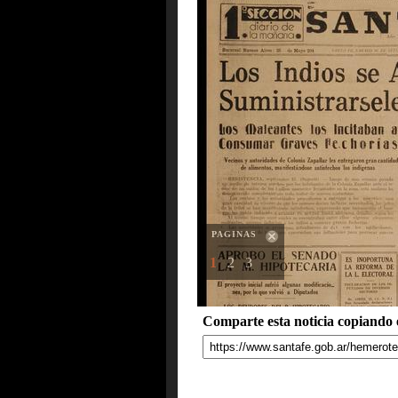
PAGINAS
1
2
3
Comparte esta noticia copiando e