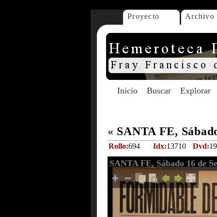
Proyecto
Archivo
Inicio
Buscar
Explorar
«
SANTA FE, Sábado 
Rollo:
694
Idx:
13710
Dvd:
19
SANTA FE, Sábado 16 de Se