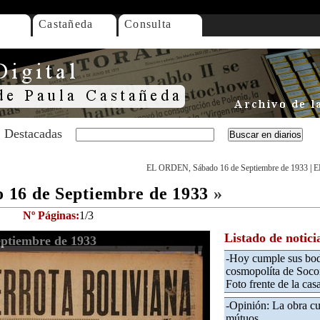
Castañeda
Consulta
Destacadas
EL ORDEN, Sábado 16 de Septiembre de 1933
|
E
16 de Septiembre de 1933
»
Nº Páginas:
1/3
Listado de notici
ptiembre de 1933
-Hoy cumple sus bod
cosmopolíta de Soco
Foto frente de la casa
-Opinión: La obra cu
mútuos.