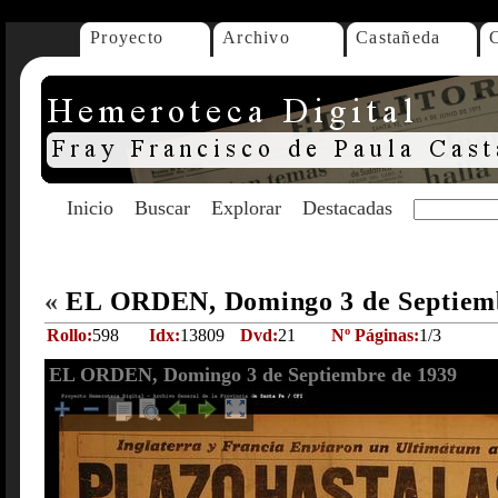
Proyecto
Archivo
Castañeda
Inicio
Buscar
Explorar
Destacadas
«
EL ORDEN, Domingo 3 de Septiem
Rollo:
598
Idx:
13809
Dvd:
21
Nº Páginas:
1/3
EL ORDEN, Domingo 3 de Septiembre de 1939