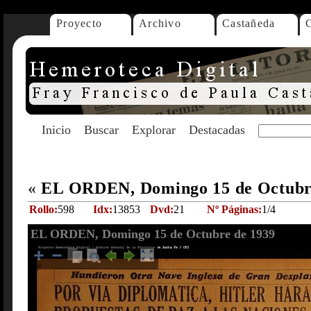
Proyecto
Archivo
Castañeda
Inicio
Buscar
Explorar
Destacadas
«
EL ORDEN, Domingo 15 de Octubr
Rollo:
598
Idx:
13853
Dvd:
21
Nº Páginas:
1/4
EL ORDEN, Domingo 15 de Octubre de 1939