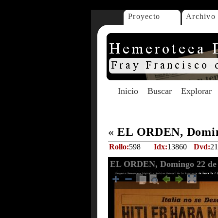
Proyecto
Archivo
Inicio
Buscar
Explorar
«
EL ORDEN, Doming
Rollo:
598
Idx:
13860
Dvd:
21
EL ORDEN, Domingo 22 de 