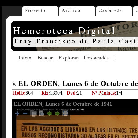
Proyecto
Archivo
Castañeda
Inicio
Buscar
Explorar
Destacadas
«
EL ORDEN, Lunes 6 de Octubre d
Rollo:
604
Idx:
13904
Dvd:
21
Nº Páginas:
1/4
EL ORDEN, Lunes 6 de Octubre de 1941