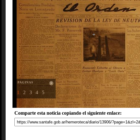
PAGINAS
1
2
3
4
5
Comparte esta noticia copiando el siguiente enlace: