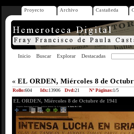
Proyecto
Archivo
Castañeda
Inicio
Buscar
Explorar
Destacadas
«
EL ORDEN, Miércoles 8 de Octubr
Rollo:
604
Idx:
13906
Dvd:
21
Nº Páginas:
1/5
EL ORDEN, Miércoles 8 de Octubre de 1941