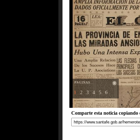
PAGINAS
1
2
3
4
5
6
Comparte esta noticia copiando e