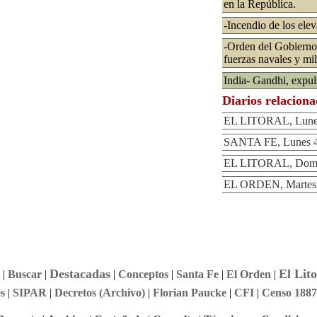
en la República.
-Incendio de los ele
-Orden del Gobierno 
fuerzas navales y mil
India- Gandhi, expul
Diarios relacion
EL LITORAL, Lunes
SANTA FE, Lunes 4
EL LITORAL, Domin
EL ORDEN, Martes 
Destacadas
El Lito
|
Buscar
|
|
Conceptos
|
Santa Fe
|
El Orden
|
s
|
SIPAR
|
Decretos (Archivo)
|
Florian Paucke
|
CFI
|
Censo 1887