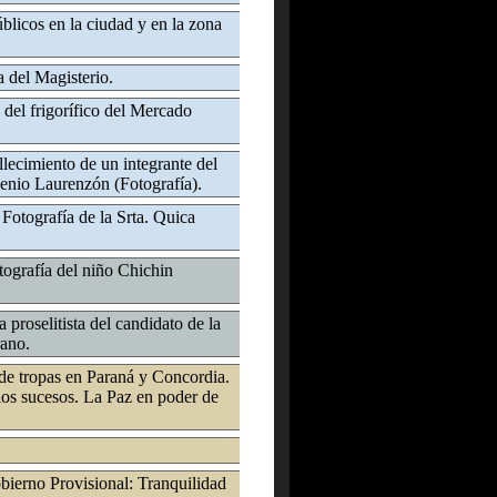
blicos en la ciudad y en la zona
 del Magisterio.
del frigorífico del Mercado
llecimiento de un integrante del
enio Laurenzón (Fotografía).
Fotografía de la Srta. Quica
tografía del niño Chichin
proselitista del candidato de la
rano.
de tropas en Paraná y Concordia.
los sucesos. La Paz en poder de
ierno Provisional: Tranquilidad