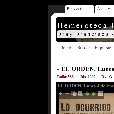
Proyecto
Archivo
Inicio
Buscar
Explorar
«
EL ORDEN, Lunes 
Rollo:
566
Idx:
1392
Dvd:
3
EL ORDEN, Lunes 4 de Ene