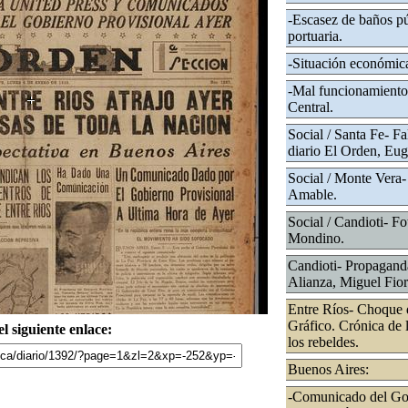
-Escasez de baños pú
portuaria.
-Situación económica
-Mal funcionamiento 
Central.
Social / Santa Fe- Fa
diario El Orden, Eug
Social / Monte Vera- 
Amable.
Social / Candioti- Fo
Mondino.
Candioti- Propaganda 
Alianza, Miguel Fio
Entre Ríos- Choque 
Gráfico. Crónica de 
l siguiente enlace:
los rebeldes.
Buenos Aires:
-Comunicado del Gob