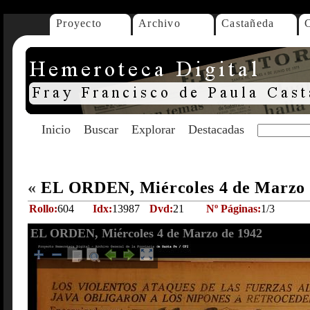
Proyecto
Archivo
Castañeda
Inicio
Buscar
Explorar
Destacadas
«
EL ORDEN, Miércoles 4 de Marzo
Rollo:
604
Idx:
13987
Dvd:
21
Nº Páginas:
1/3
EL ORDEN, Miércoles 4 de Marzo de 1942