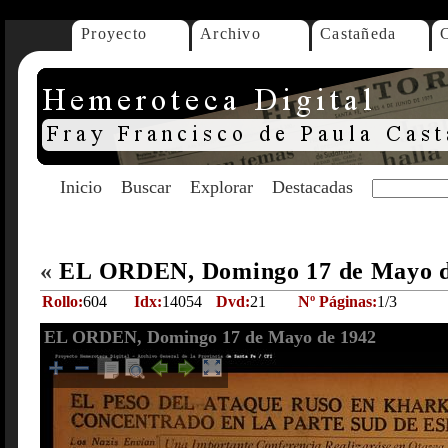
Proyecto
Archivo
Castañeda
Inicio
Buscar
Explorar
Destacadas
«
EL ORDEN, Domingo 17 de Mayo 
Rollo:
604
Idx:
14054
Dvd:
21
Nº Páginas:
1/3
EL ORDEN, Domingo 17 de Mayo de 1942