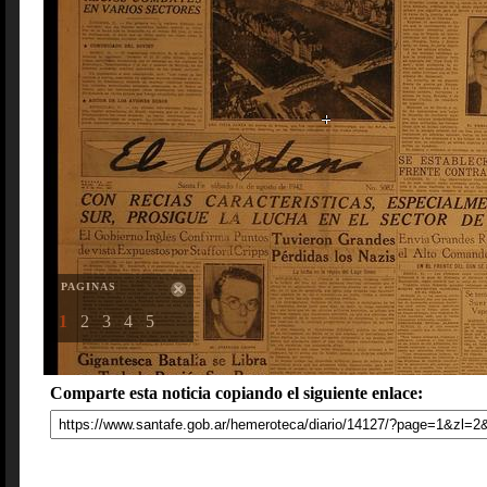
PAGINAS
1
2
3
4
5
Comparte esta noticia copiando el siguiente enlace: