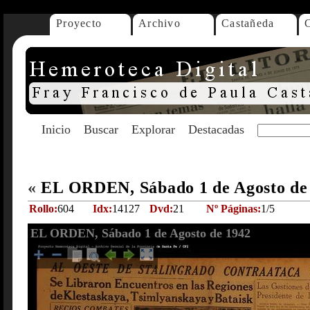
Proyecto
Archivo
Castañeda
Inicio
Buscar
Explorar
Destacadas
«
EL ORDEN, Sábado 1 de Agosto de
Rollo:
604
Idx:
14127
Dvd:
21
Nº Páginas:
1/5
EL ORDEN, Sábado 1 de Agosto de 1942