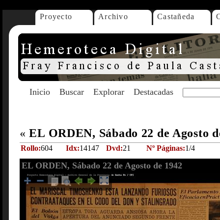
Proyecto
Archivo
Castañeda
Inicio
Buscar
Explorar
Destacadas
«
EL ORDEN, Sábado 22 de Agosto d
Rollo:
604
Idx:
14147
Dvd:
21
Nº Páginas:
1/4
EL ORDEN, Sábado 22 de Agosto de 1942