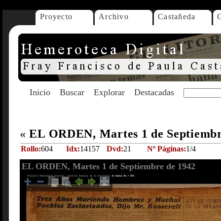
Proyecto
Archivo
Castañeda
Inicio
Buscar
Explorar
Destacadas
«
EL ORDEN, Martes 1 de Septiembr
Rollo:
604
Idx:
14157
Dvd:
21
Nº Páginas:
1/4
EL ORDEN, Martes 1 de Septiembre de 1942