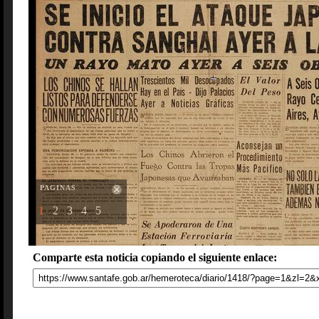
PAGINAS
1
2
3
4
5
Comparte esta noticia copiando el siguiente enlace: