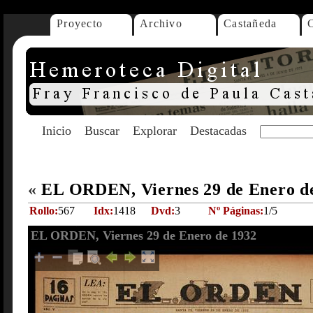
Proyecto
Archivo
Castañeda
Inicio
Buscar
Explorar
Destacadas
«
EL ORDEN, Viernes 29 de Enero d
Rollo:
567
Idx:
1418
Dvd:
3
Nº Páginas:
1/5
EL ORDEN, Viernes 29 de Enero de 1932