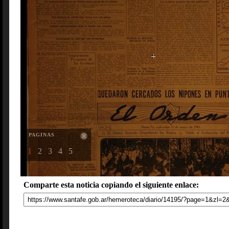
PAGINAS
1
2
3
4
5
Comparte esta noticia copiando el siguiente enlace: