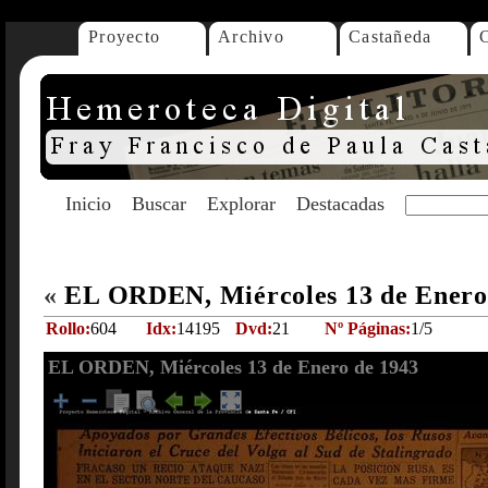
Proyecto
Archivo
Castañeda
Inicio
Buscar
Explorar
Destacadas
«
EL ORDEN, Miércoles 13 de Enero
Rollo:
604
Idx:
14195
Dvd:
21
Nº Páginas:
1/5
EL ORDEN, Miércoles 13 de Enero de 1943