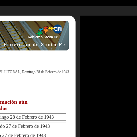
EL LITORAL, Domingo 28 de Febrero de 1943
rmación aún
ados
go 28 de Febrero de 1943
o 27 de Febrero de 1943
27 de Febrero de 1943