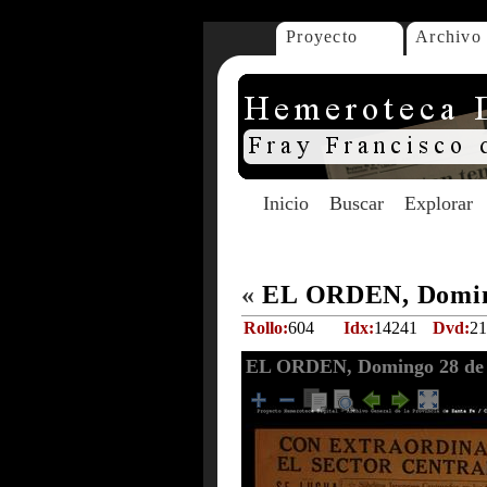
Proyecto
Archivo
Inicio
Buscar
Explorar
«
EL ORDEN, Doming
Rollo:
604
Idx:
14241
Dvd:
21
EL ORDEN, Domingo 28 de 