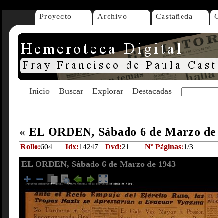
Proyecto
Archivo
Castañeda
Inicio
Buscar
Explorar
Destacadas
«
EL ORDEN, Sábado 6 de Marzo de
Rollo:
604
Idx:
14247
Dvd:
21
Nº Páginas:
1/3
EL ORDEN, Sábado 6 de Marzo de 1943