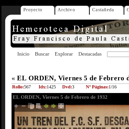
Proyecto
Archivo
Castañeda
Inicio
Buscar
Explorar
Destacadas
«
EL ORDEN, Viernes 5 de Febrero 
Rollo:
567
Idx:
1425
Dvd:
3
Nº Páginas:
1/16
EL ORDEN, Viernes 5 de Febrero de 1932