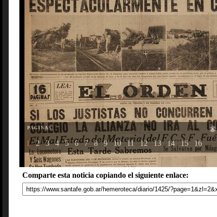
PAGINAS
1
2
3
4
5
6
7
8
9
10
11
12
13
14
15
16
Comparte esta noticia copiando el siguiente enlace: