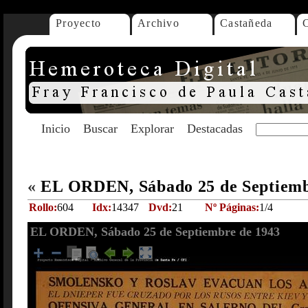
Proyecto
Archivo
Castañeda
Inicio
Buscar
Explorar
Destacadas
«
EL ORDEN, Sábado 25 de Septiemb
Rollo:
604
Idx:
14347
Dvd:
21
Nº Páginas:
1/4
EL ORDEN, Sábado 25 de Septiembre de 1943