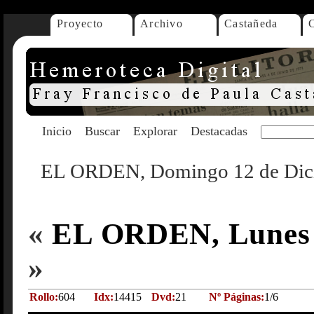
Proyecto
Archivo
Castañeda
Inicio
Buscar
Explorar
Destacadas
EL ORDEN, Domingo 12 de Dic
«
EL ORDEN, Lunes 1
»
Rollo:
604
Idx:
14415
Dvd:
21
Nº Páginas:
1/6