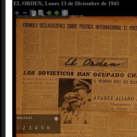
EL ORDEN, Lunes 13 de Diciembre de 1943
PAGINAS
1
2
3
4
5
6