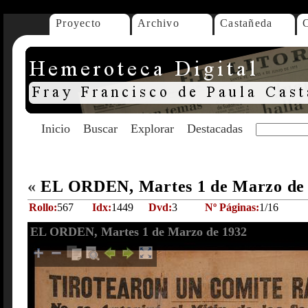
Proyecto
Archivo
Castañeda
Inicio
Buscar
Explorar
Destacadas
«
EL ORDEN, Martes 1 de Marzo de
Rollo:
567
Idx:
1449
Dvd:
3
Nº Páginas:
1/16
EL ORDEN, Martes 1 de Marzo de 1932