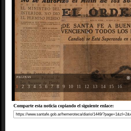
PAGINAS
1
2
3
4
5
6
7
8
9
10
11
12
13
14
15
16
Comparte esta noticia copiando el siguiente enlace: