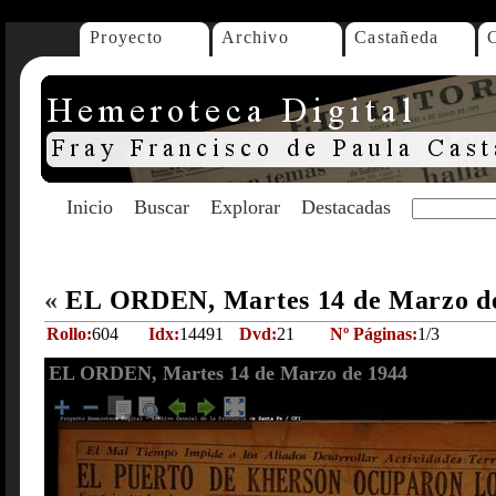
Proyecto
Archivo
Castañeda
Inicio
Buscar
Explorar
Destacadas
«
EL ORDEN, Martes 14 de Marzo d
Rollo:
604
Idx:
14491
Dvd:
21
Nº Páginas:
1/3
EL ORDEN, Martes 14 de Marzo de 1944