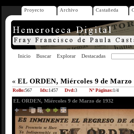
Proyecto
Archivo
Castañeda
Inicio
Buscar
Explorar
Destacadas
«
EL ORDEN, Miércoles 9 de Marzo
Rollo:
567
Idx:
1457
Dvd:
3
Nº Páginas:
1/4
EL ORDEN, Miércoles 9 de Marzo de 1932