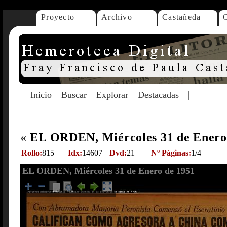
Proyecto
Archivo
Castañeda
Inicio
Buscar
Explorar
Destacadas
«
EL ORDEN, Miércoles 31 de Enero
Rollo:
815
Idx:
14607
Dvd:
21
Nº Páginas:
1/4
EL ORDEN, Miércoles 31 de Enero de 1951